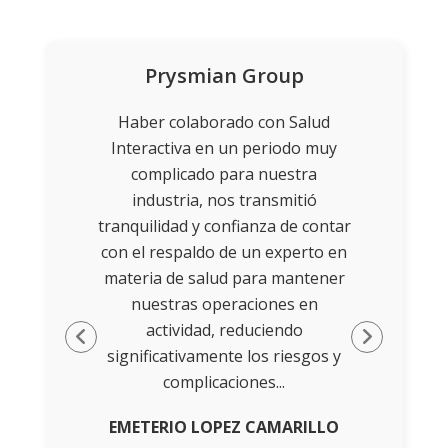
 Chapter
Prysmian Group
YPO Guad
te operativo
Haber colaborado con Salud
Cuentan con 
soportar una
Interactiva en un periodo muy
y logístico 
ia. Salud
complicado para nuestra
emergenci
tro soporte
industria, nos transmitió
Interactiva
 a través de
tranquilidad y confianza de contar
en materia d
encionados ,
con el respaldo de un experto en
los servicio
de apoyar a
materia de salud para mantener
tuvimos la 
 socios en
nuestras operaciones en
nuestros m
dicina y
actividad, reduciendo
material
significativamente los riesgos y
complicaciones...
ez
P
EMETERIO LOPEZ CAMARILLO