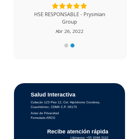
 - YPO
Chapte
apter
Guada
HSE RESPONSABLE - Prysmian
Group
2
A
Abr 26, 2022
Salud Interactiva
Culiacán 123 Piso 12, Col. Hipódromo Condesa,
Cuauhtémoc, CDMX C.P. 06170
Aviso de Privacidad
Formulario ARCO
Recibe atención rápida
Llámanos: +55 3098 3110