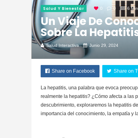
Salud Y Bienestar
0
0
6 Mi
Un Viaje De Cono
Sobre La Hepatiti
Salud Interactiva
Junio 29, 2024
Share on Facebook
Share on T
La hepatitis, una palabra que evoca preocu
realmente la hepatitis? ¿Cómo afecta a las 
descubrimiento, exploraremos la hepatitis d
importancia del conocimiento, la empatía y 