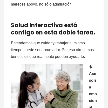
mereces apoyo, no sólo admiración.
Salud Interactiva está
contigo en esta doble tarea.
Entendemos que cuidar y trabajar al mismo
tiempo puede ser abrumador. Por eso ofrecemos
beneficios que realmente pueden ayudarte:
🧠
Ase
sorí
a
emo
cion
al