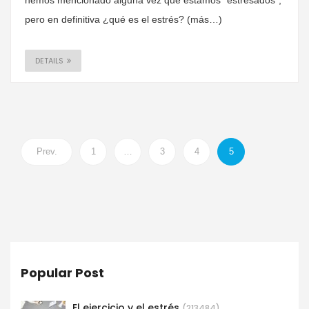
hemos mencionado alguna vez que estamos “estresados”,
pero en definitiva ¿qué es el estrés? (más…)
DETAILS
Prev.
1
…
3
4
5
Popular Post
El ejercicio y el estrés
(213484)