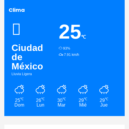
Clima
25
℃
Ciudad
humidity:
93%
de
wind:
7.91 km/h
México
Lluvia Ligera
℃
℃
℃
℃
℃
25
26
30
29
29
28
Dom
Lun
Mar
Mié
Jue
Vie