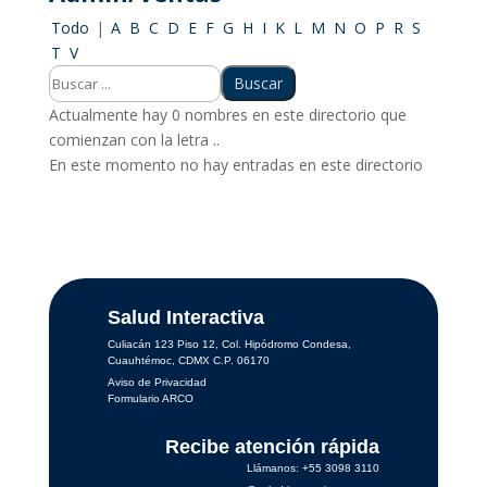
Todo
|
A
B
C
D
E
F
G
H
I
K
L
M
N
O
P
R
S
T
V
Actualmente hay 0 nombres en este directorio que
comienzan con la letra ..
En este momento no hay entradas en este directorio
Salud Interactiva
Culiacán 123 Piso 12, Col. Hipódromo Condesa,
Cuauhtémoc, CDMX C.P. 06170
Aviso de Privacidad
Formulario ARCO
Recibe atención rápida
Llámanos: +55 3098 3110