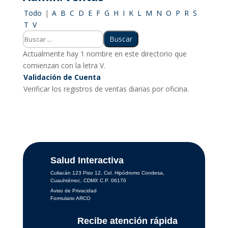
Todo
|
A
B
C
D
E
F
G
H
I
K
L
M
N
O
P
R
S
T
V
Actualmente hay 1 nombre en este directorio que
comienzan con la letra V.
Validación de Cuenta
Verificar los registros de ventas diarias por oficina.
Salud Interactiva
Culiacán 123 Piso 12, Col. Hipódromo Condesa,
Cuauhtémoc, CDMX C.P. 06170
Aviso de Privacidad
Formulario ARCO
Recibe atención rápida