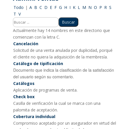
Todo
|
A
B
C
D
E
F
G
H
I
K
L
M
N
O
P
R
S
T
V
Actualmente hay 14 nombres en este directorio que
comienzan con la letra C.
Cancelación
Solicitud de una venta anulada por duplicidad, porqué
el cliente no quiera la adquisición de la membresía.
Catálogo de tipificación
Documento que indica la clasificación de la satisfacción
del usuario según su comentario.
Catálogos
Aplicación de programas de venta.
Check box
Casilla de verificación la cual se marca con una
palomita de aceptación.
Cobertura individual
Compromiso aceptado por un asegurador en virtud del