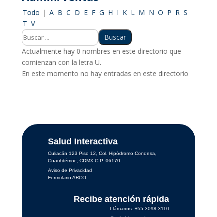
Todo
|
A
B
C
D
E
F
G
H
I
K
L
M
N
O
P
R
S
T
V
Actualmente hay 0 nombres en este directorio que
comienzan con la letra U.
En este momento no hay entradas en este directorio
Salud Interactiva
Culiacán 123 Piso 12, Col. Hipódromo Condesa,
Cuauhtémoc, CDMX C.P. 06170
Aviso de Privacidad
Formulario ARCO
Recibe atención rápida
Llámanos: +55 3098 3110