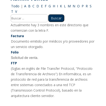
Todo
|
A
B
C
D
E
F
G
H
I
K
L
M
N
O
P
R
S
T
V
Actualmente hay 3 nombres en este directorio que
comienzan con la letra F.
Factura
Documento emitido por médicos y/o proveedores por
un servicio otorgado.
Folio
Solicitud de venta.
FTP
(Siglas en inglés de File Transfer Protocol, “Protocolo
de Transferencia de Archivos”) En informática, es un
protocolo de red para la transferencia de archivos
entre sistemas conectados a una red TCP
(Transmission Control Protocol), basado en la
arquitectura cliente-servidor.