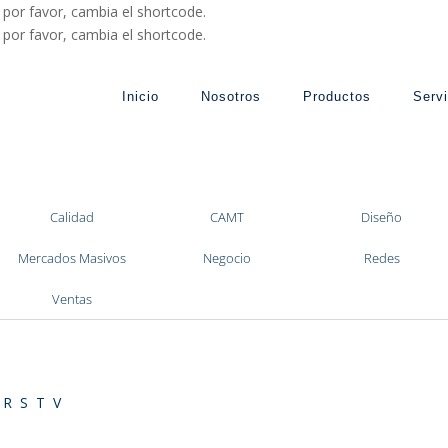
, por favor, cambia el shortcode.
, por favor, cambia el shortcode.
Inicio
Nosotros
Productos
Servi
Calidad
CAMT
Diseño
Mercados Masivos
Negocio
Redes
Ventas
R
S
T
V