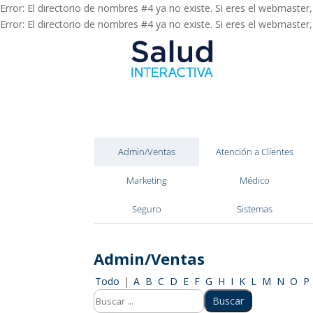
Error: El directorio de nombres #4 ya no existe. Si eres el webmaster
Error: El directorio de nombres #4 ya no existe. Si eres el webmaster
Admin/Ventas
Atención a Clientes
Marketing
Médico
Seguro
Sistemas
Admin/Ventas
Todo
|
A
B
C
D
E
F
G
H
I
K
L
M
N
O
P